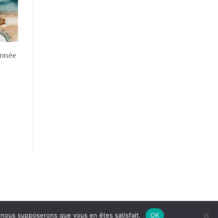
Année
e, nous supposerons que vous en êtes satisfait.
OK