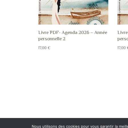
Livre PDF- Agenda 2026 – Année
Livr
personnelle 2
perso
17,00
€
17,00
Nous utilisons des cookies pour vous garantir la meill
Design de
Elegant Themes
| Propulsé par
WordPress