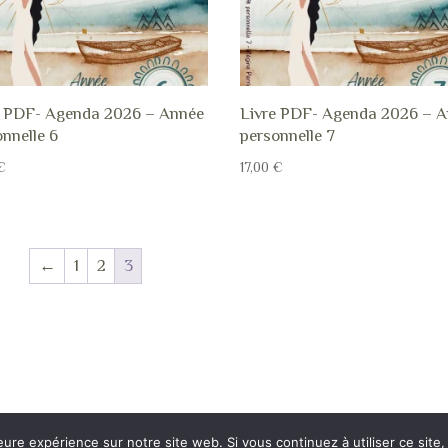
e PDF- Agenda 2026 – Année
Livre PDF- Agenda 2026 – 
nnelle 6
personnelle 7
€
17,00
€
←
1
2
3
eure expérience sur notre site web. Si vous continuez à utiliser ce sit